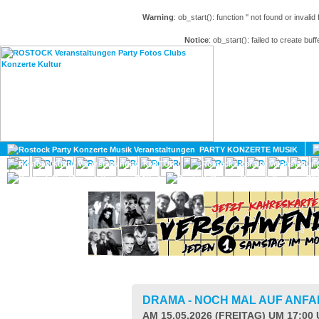
Warning
: ob_start(): function '' not found or invali
Notice
: ob_start(): failed to create buff
HOME
MAGAZIN
PARTY KONZERTE MUSIK
KULTUR
GAY
DIV
DRAMA - NOCH MAL AUF ANF
AM 15.05.2026 (FREITAG) UM 17:00