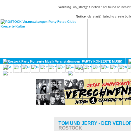
Warning
: ob_start(): function '' not found or invali
Notice
: ob_start(): failed to create buff
HOME
MAGAZIN
PARTY KONZERTE MUSIK
KULTUR
GAY
DIV
TOM UND JERRY - DER VERL
ROSTOCK