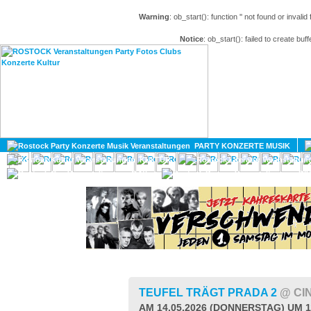
Warning
: ob_start(): function '' not found or invali
Notice
: ob_start(): failed to create buff
HOME
MAGAZIN
PARTY KONZERTE MUSIK
KULTUR
GAY
DIV
TEUFEL TRÄGT PRADA 2
@ CI
AM 14.05.2026 (DONNERSTAG) UM 1