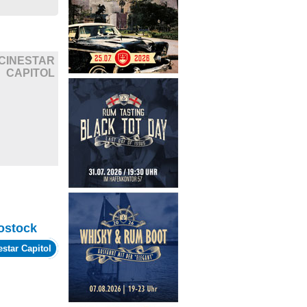
CINESTAR
CAPITOL
ostock
estar Capitol