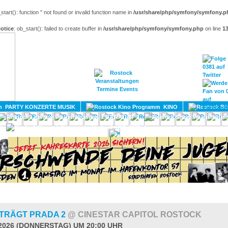
_start(): function '' not found or invalid function name in
/usr/share/php/symfony/symfony.p
otice
: ob_start(): failed to create buffer in
/usr/share/php/symfony/symfony.php
on line
1
HOME
MAGAZIN
TERMINE
ADRESSEN
KONTA
PARTY KONZERTE MUSIK
KINO
LITERATUR
UMLAND
 TRÄGT PRADA 2
@ CINESTAR CAPITOL ROSTOCK
.2026 (DONNERSTAG) UM 20:00 UHR