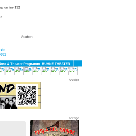
hp
on line
132
32
KT
BÜHNE THEATER
SPORT
GAY
Anzeige
Anzeige