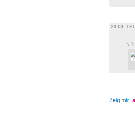
FILM
20:00
TE
*/ ?
Zeig mir
a