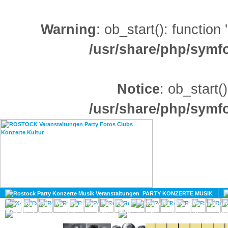
Warning
: ob_start(): function
/usr/share/php/sym
Notice
: ob_start()
/usr/share/php/sym
HOME
MAGAZIN
PARTY KONZERTE MUSIK
KULTUR
GAY
DIV