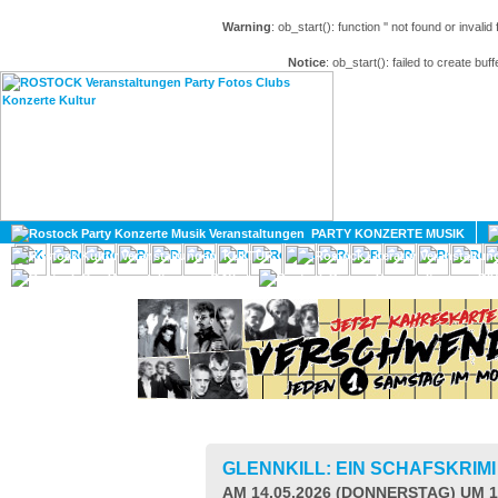
Warning
: ob_start(): function '' not found or invali
Notice
: ob_start(): failed to create buff
HOME
MAGAZIN
PARTY KONZERTE MUSIK
KULTUR
GAY
DIV
GLENNKILL: EIN SCHAFSKRIM
AM 14.05.2026 (DONNERSTAG) UM 1