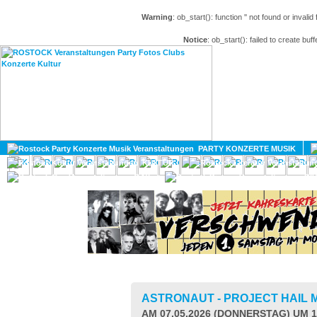
Warning
: ob_start(): function '' not found or invali
Notice
: ob_start(): failed to create buff
HOME
MAGAZIN
PARTY KONZERTE MUSIK
KULTUR
GAY
DIV
ASTRONAUT - PROJECT HAIL
AM 07.05.2026 (DONNERSTAG) UM 1