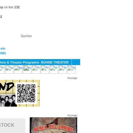
hp
on line
132
32
KT
BÜHNE THEATER
SPORT
GAY
Anzeige
Anzeige
STOCK