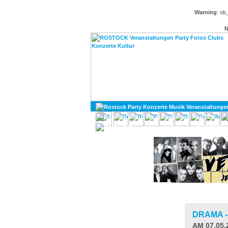
Warning
: ob
N
KULTUR
DIVERSES
DRAMA 
AM 07.05