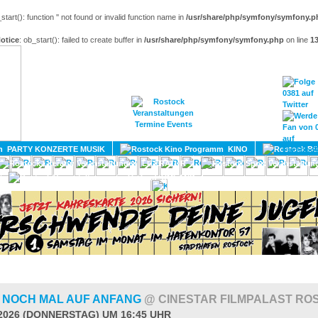
_start(): function '' not found or invalid function name in
/usr/share/php/symfony/symfony.p
otice
: ob_start(): failed to create buffer in
/usr/share/php/symfony/symfony.php
on line
1
HOME
MAGAZIN
TERMINE
ADRESSEN
KONTA
PARTY KONZERTE MUSIK
KINO
LITERATUR
UMLAND
- NOCH MAL AUF ANFANG
@ CINESTAR FILMPALAST RO
.2026 (DONNERSTAG) UM 16:45 UHR