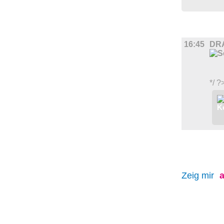
FILM
16:45
DR
*/ ?
Zeig mir
a