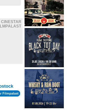
CINESTAR
ILMPALAST
ostock
r Filmpalast