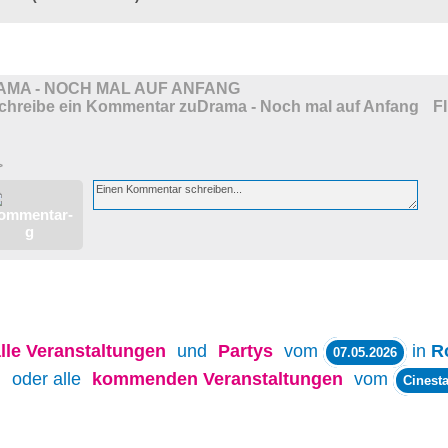
AMA - NOCH MAL AUF ANFANG
F
>
lle
Veranstaltungen
und
Partys
vom
in
R
07.05.2026
oder alle
kommenden Veranstaltungen
vom
Cinesta