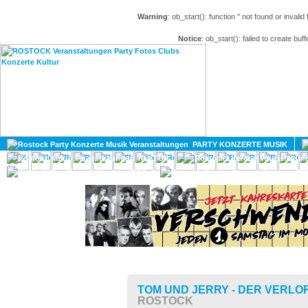
Warning
: ob_start(): function '' not found or invali
Notice
: ob_start(): failed to create buff
HOME
MAGAZIN
PARTY KONZERTE MUSIK
KULTUR
GAY
DIV
TOM UND JERRY - DER VERL
ROSTOCK