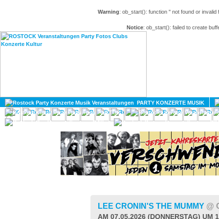
Warning
: ob_start(): function '' not found or invali
Notice
: ob_start(): failed to create buff
HOME
MAGAZIN
PARTY KONZERTE MUSIK
KULTUR
GAY
DIV
LEE CRONIN'S THE MUMMY
@ 
AM 07.05.2026 (DONNERSTAG) UM 1