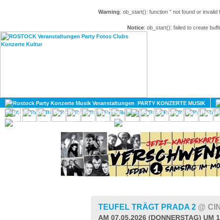
Warning
: ob_start(): function '' not found or invali
Notice
: ob_start(): failed to create buff
HOME
MAGAZIN
PARTY KONZERTE MUSIK
KULTUR
GAY
DIV
TEUFEL TRÄGT PRADA 2
@ CI
AM 07.05.2026 (DONNERSTAG) UM 1