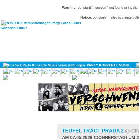
Warning
: ob_start(): function '' not found or invali
Notice
: ob_start(): failed to create buff
HOME
MAGAZIN
PARTY KONZERTE MUSIK
KULTUR
GAY
DIV
TEUFEL TRÄGT PRADA 2
@ CI
AM 07.05.2026 (DONNERSTAG) UM 2