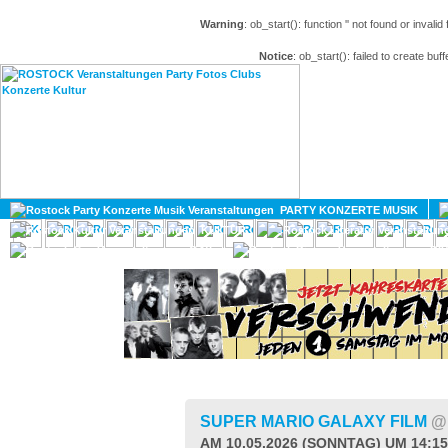
Warning
: ob_start(): function '' not found or invali
Notice
: ob_start(): failed to create buff
HOME
MAGAZIN
PARTY KONZERTE MUSIK
KULTUR
GAY
DIV
SUPER MARIO GALAXY FILM
@
AM 10.05.2026 (SONNTAG) UM 14:1