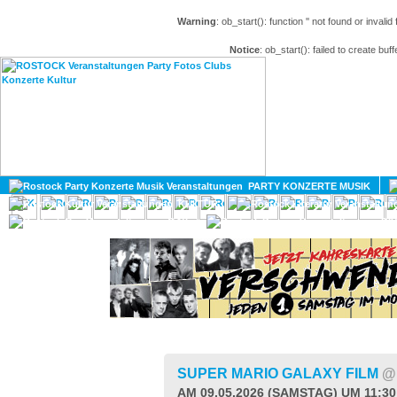
Warning
: ob_start(): function '' not found or invali
Notice
: ob_start(): failed to create buff
HOME
MAGAZIN
PARTY KONZERTE MUSIK
KULTUR
GAY
DIV
SUPER MARIO GALAXY FILM
@
AM 09.05.2026 (SAMSTAG) UM 11:3