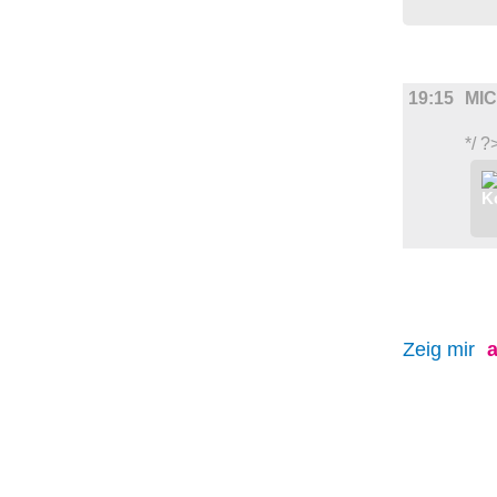
FILM
19:15
MI
*/ ?
Zeig mir
a