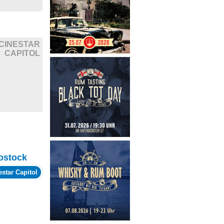
CINESTAR
CAPITOL
ostock
estar Capitol