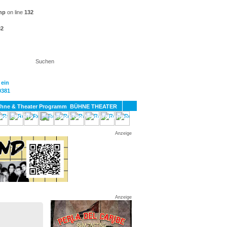
hp
on line
132
32
KT
BÜHNE THEATER
SPORT
GAY
Anzeige
Anzeige