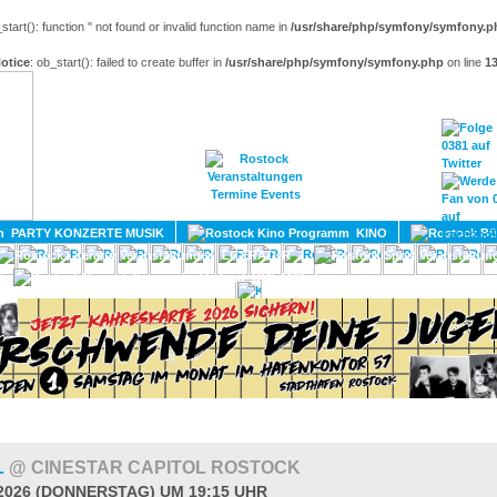
_start(): function '' not found or invalid function name in
/usr/share/php/symfony/symfony.p
otice
: ob_start(): failed to create buffer in
/usr/share/php/symfony/symfony.php
on line
1
HOME
MAGAZIN
TERMINE
ADRESSEN
KONTA
PARTY KONZERTE MUSIK
KINO
LITERATUR
UMLAND
L
@ CINESTAR CAPITOL ROSTOCK
.2026 (DONNERSTAG) UM 19:15 UHR