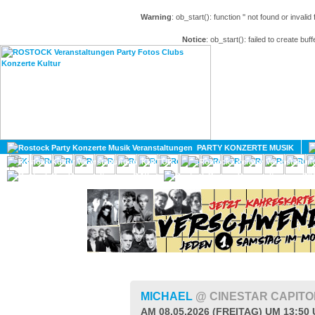
Warning
: ob_start(): function '' not found or invali
Notice
: ob_start(): failed to create buff
HOME
MAGAZIN
PARTY KONZERTE MUSIK
KULTUR
GAY
DIV
MICHAEL
@ CINESTAR CAPIT
AM 08.05.2026 (FREITAG) UM 13:50