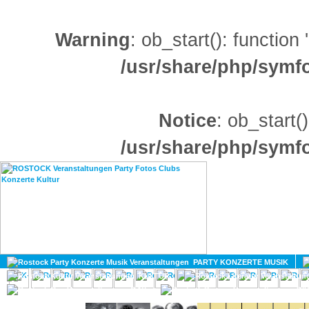
Warning
: ob_start(): function
/usr/share/php/sym
Notice
: ob_start()
/usr/share/php/sym
HOME
MAGAZIN
PARTY KONZERTE MUSIK
KULTUR
GAY
DIV