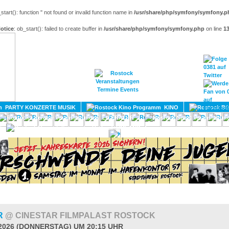
_start(): function '' not found or invalid function name in
/usr/share/php/symfony/symfony.p
otice
: ob_start(): failed to create buffer in
/usr/share/php/symfony/symfony.php
on line
1
HOME
MAGAZIN
TERMINE
ADRESSEN
KONTA
PARTY KONZERTE MUSIK
KINO
LITERATUR
UMLAND
R
@ CINESTAR FILMPALAST ROSTOCK
.2026 (DONNERSTAG) UM 20:15 UHR