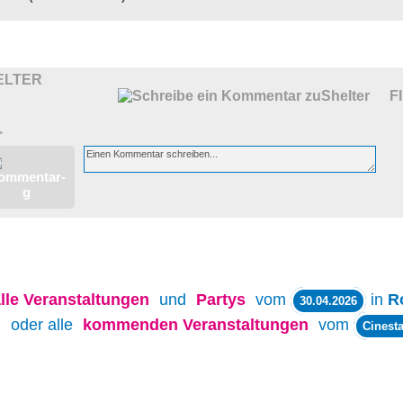
ELTER
F
>
lle
Veranstaltungen
und
Partys
vom
in
R
30.04.2026
oder alle
kommenden Veranstaltungen
vom
Cinesta