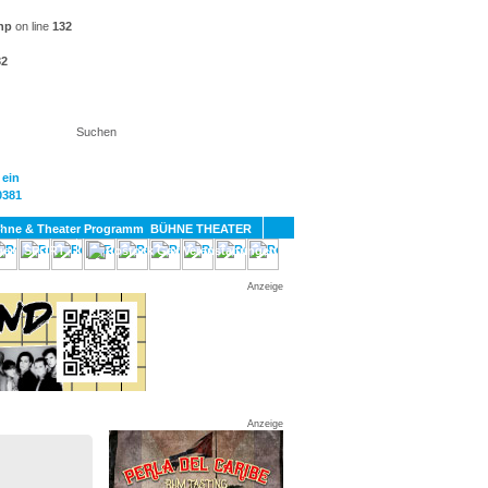
hp
on line
132
32
KT
BÜHNE THEATER
SPORT
GAY
Anzeige
Anzeige