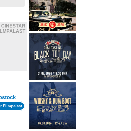
CINESTAR
ILMPALAST
ostock
r Filmpalast