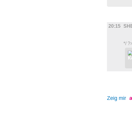
FILM
20:15
SH
*/ ?
Zeig mir
a