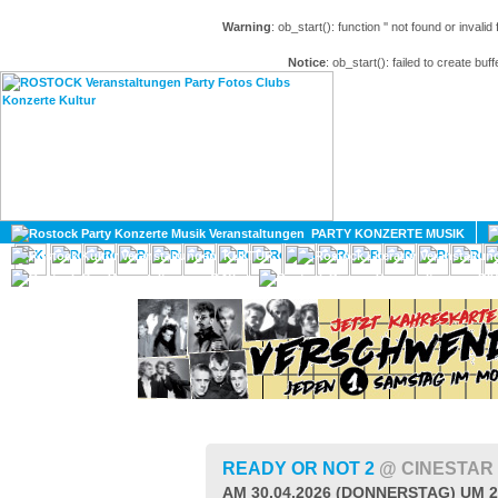
Warning
: ob_start(): function '' not found or invali
Notice
: ob_start(): failed to create buff
HOME
MAGAZIN
PARTY KONZERTE MUSIK
KULTUR
GAY
DIV
READY OR NOT 2
@ CINESTAR
AM 30.04.2026 (DONNERSTAG) UM 2