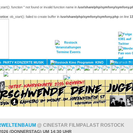
_start(): function '' not found or invalid function name in
/usr/share/php/symfony/symfony.p
otice
: ob_start(): failed to create buffer in
/usr/share/php/symfony/symfony.php
on line
1
HOME
MAGAZIN
TERMINE
ADRESSEN
KONTA
PARTY KONZERTE MUSIK
KINO
LITERATUR
UMLAND
RWELTENBAUM
@ CINESTAR FILMPALAST ROSTOCK
.2026 (DONNERSTAG) UM 14:30 UHR