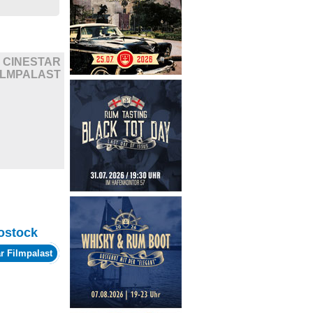
CINESTAR
ILMPALAST
ostock
r Filmpalast