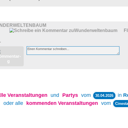
NDERWELTENBAUM
F
>
lle
Veranstaltungen
und
Partys
vom
in
R
30.04.2026
oder alle
kommenden Veranstaltungen
vom
Cinesta