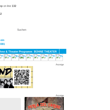
hp
on line
132
32
KT
BÜHNE THEATER
SPORT
GAY
Anzeige
Anzeige