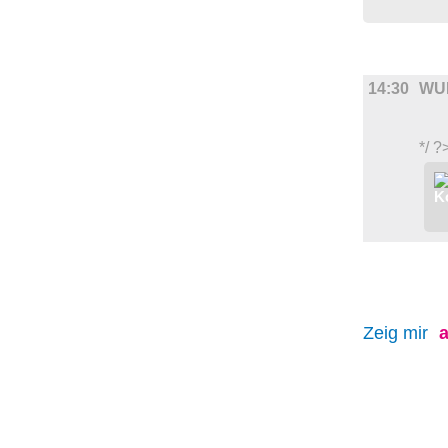
FILM
14:30
WU
*/ ?
Zeig mir
a