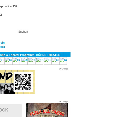
hp
on line
132
32
KT
BÜHNE THEATER
SPORT
GAY
Anzeige
Anzeige
TOCK