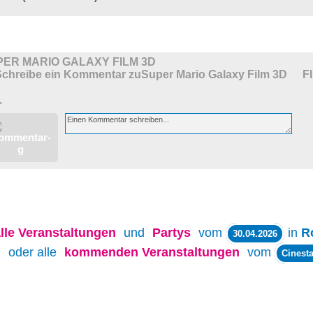
PER MARIO GALAXY FILM 3D
F
>
lle
Veranstaltungen
und
Partys
vom
in
R
30.04.2026
oder alle
kommenden Veranstaltungen
vom
Cinesta