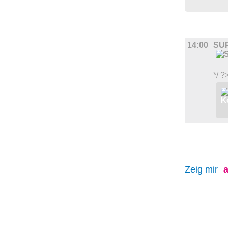
FILM
14:00
SU
*/ ?
Zeig mir
a