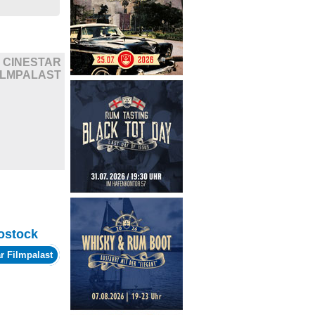
CINESTAR
ILMPALAST
ostock
r Filmpalast