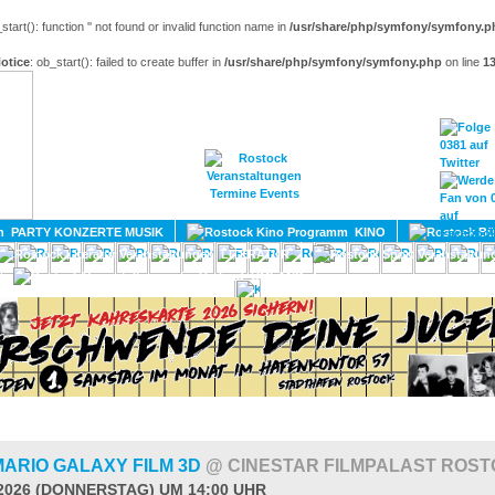
_start(): function '' not found or invalid function name in
/usr/share/php/symfony/symfony.p
otice
: ob_start(): failed to create buffer in
/usr/share/php/symfony/symfony.php
on line
1
HOME
MAGAZIN
TERMINE
ADRESSEN
KONTA
PARTY KONZERTE MUSIK
KINO
LITERATUR
UMLAND
ARIO GALAXY FILM 3D
@ CINESTAR FILMPALAST ROS
.2026 (DONNERSTAG) UM 14:00 UHR