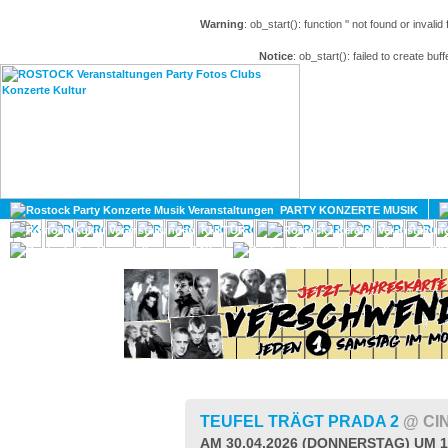
Warning
: ob_start(): function '' not found or invali
Notice
: ob_start(): failed to create buff
HOME
MAGAZIN
PARTY KONZERTE MUSIK
KULTUR
GAY
DIV
TEUFEL TRÄGT PRADA 2
@ CI
AM 30.04.2026 (DONNERSTAG) UM 1