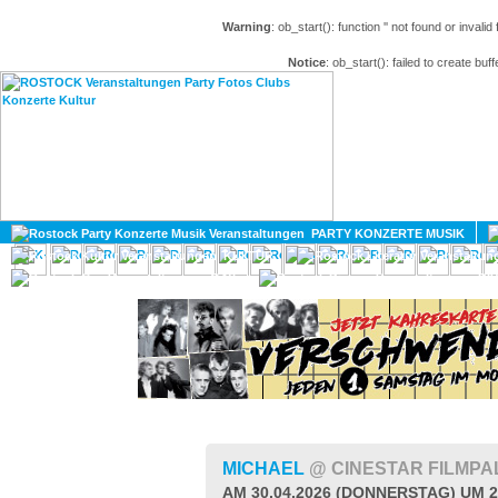
Warning
: ob_start(): function '' not found or invali
Notice
: ob_start(): failed to create buff
HOME
MAGAZIN
PARTY KONZERTE MUSIK
KULTUR
GAY
DIV
MICHAEL
@ CINESTAR FILMP
AM 30.04.2026 (DONNERSTAG) UM 2