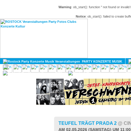
Warning
: ob_start(): function '' not found or invali
Notice
: ob_start(): failed to create buff
HOME
MAGAZIN
PARTY KONZERTE MUSIK
KULTUR
GAY
DIV
TEUFEL TRÄGT PRADA 2
@ CI
AM 02.05.2026 (SAMSTAG) UM 11:0