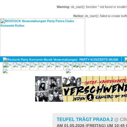
Warning
: ob_start(): function '' not found or invali
Notice
: ob_start(): failed to create buff
HOME
MAGAZIN
PARTY KONZERTE MUSIK
KULTUR
GAY
DIV
TEUFEL TRÄGT PRADA 2
@ CI
AM 01.05.2026 (FREITAG) UM 10:45