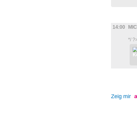
FILM
14:00
MI
*/ ?
Zeig mir
a