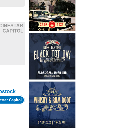
CINESTAR
CAPITOL
ostock
estar Capitol