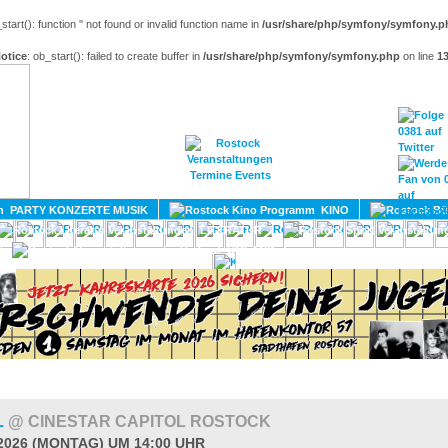
_start(): function '' not found or invalid function name in
/usr/share/php/symfony/symfony.p
otice
: ob_start(): failed to create buffer in
/usr/share/php/symfony/symfony.php
on line
1
HOME
MAGAZIN
TERMINE
ADRESSEN
KONTA
PARTY KONZERTE MUSIK
KINO
LITERATUR
UMLAND
L
@ CINESTAR CAPITOL ROSTOCK
.2026 (MONTAG) UM 14:00 UHR