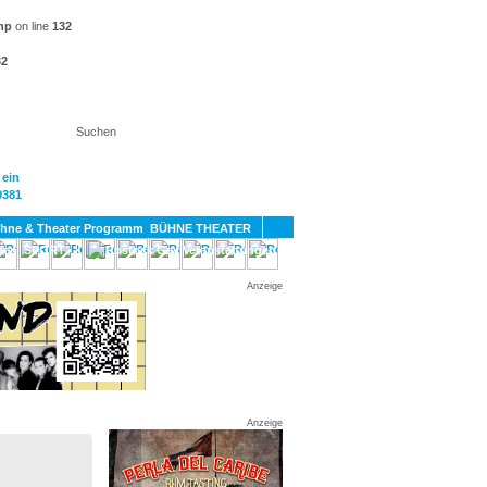
hp
on line
132
32
KT
BÜHNE THEATER
SPORT
GAY
Anzeige
Anzeige