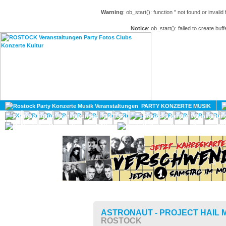
Warning
: ob_start(): function '' not found or invali
Notice
: ob_start(): failed to create buff
HOME
MAGAZIN
PARTY KONZERTE MUSIK
KULTUR
GAY
DIV
ASTRONAUT - PROJECT HAIL 
ROSTOCK