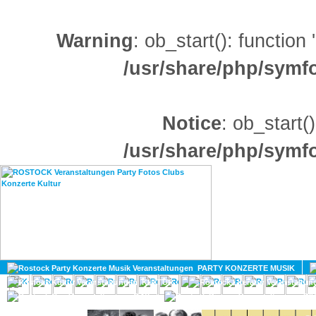
Warning
: ob_start(): function
/usr/share/php/sym
Notice
: ob_start()
/usr/share/php/sym
HOME
MAGAZIN
PARTY KONZERTE MUSIK
KULTUR
GAY
DIV