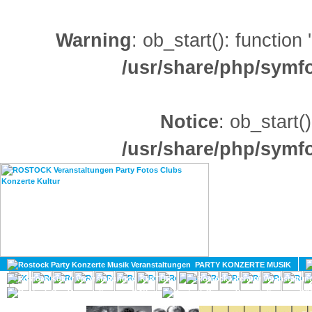
Warning
: ob_start(): function
/usr/share/php/sym
Notice
: ob_start()
/usr/share/php/sym
HOME
MAGAZIN
PARTY KONZERTE MUSIK
KULTUR
GAY
DIV