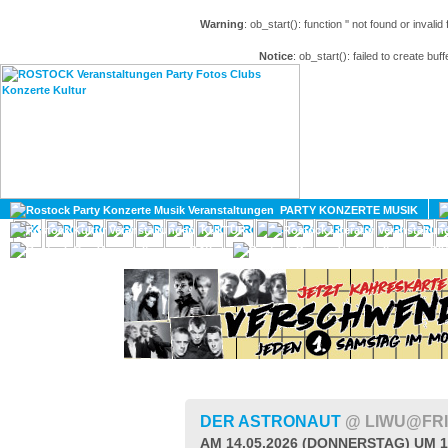
Warning
: ob_start(): function '' not found or invali
Notice
: ob_start(): failed to create buff
HOME
MAGAZIN
PARTY KONZERTE MUSIK
KULTUR
GAY
DIV
DER ASTRONAUT
@ LIWU@FR
AM 14.05.2026 (DONNERSTAG) UM 1