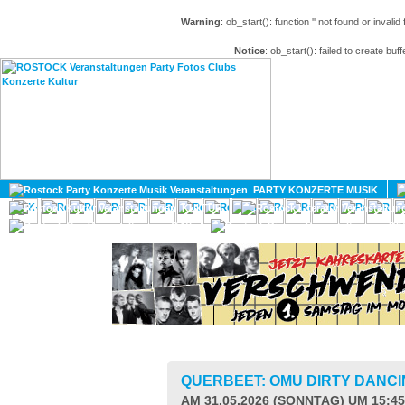
Warning
: ob_start(): function '' not found or invali
Notice
: ob_start(): failed to create buff
HOME
MAGAZIN
PARTY KONZERTE MUSIK
KULTUR
GAY
DIV
QUERBEET: OMU DIRTY DANCI
AM 31.05.2026 (SONNTAG) UM 15:4