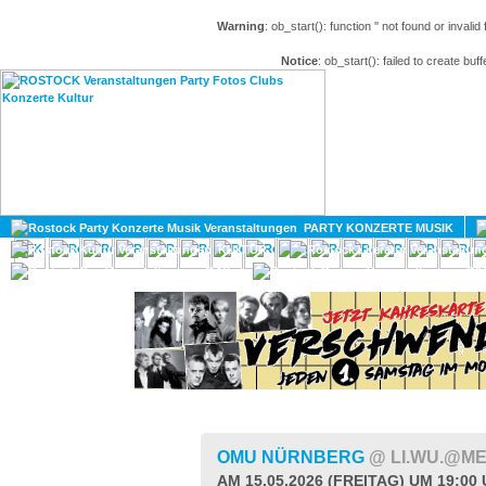
Warning
: ob_start(): function '' not found or invali
Notice
: ob_start(): failed to create buff
HOME
MAGAZIN
PARTY KONZERTE MUSIK
KULTUR
GAY
DIV
OMU NÜRNBERG
@ LI.WU.@M
AM 15.05.2026 (FREITAG) UM 19:00