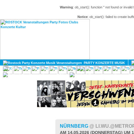
Warning
: ob_start(): function '' not found or invali
Notice
: ob_start(): failed to create buff
HOME
MAGAZIN
PARTY KONZERTE MUSIK
KULTUR
GAY
DIV
NÜRNBERG
@ LI.WU.@METRO
AM 14.05.2026 (DONNERSTAG) UM 1