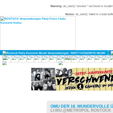
Warning
: ob_start(): function '' not found or invali
Notice
: ob_start(): failed to create buff
HOME
MAGAZIN
PARTY KONZERTE MUSIK
KULTUR
GAY
DIV
OMU DER 16. WUNDERVOLLE
LI.WU.@METROPOL ROSTOCK