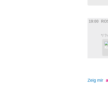
FILM
19:00
RO
*/ ?
Zeig mir
a