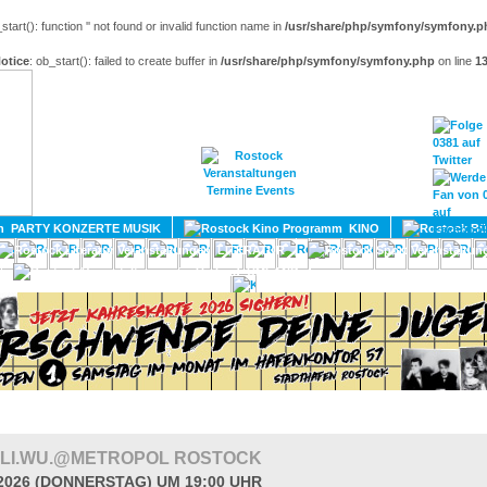
_start(): function '' not found or invalid function name in
/usr/share/php/symfony/symfony.p
otice
: ob_start(): failed to create buffer in
/usr/share/php/symfony/symfony.php
on line
1
HOME
MAGAZIN
TERMINE
ADRESSEN
KONTA
PARTY KONZERTE MUSIK
KINO
LITERATUR
UMLAND
 LI.WU.@METROPOL ROSTOCK
.2026 (DONNERSTAG) UM 19:00 UHR