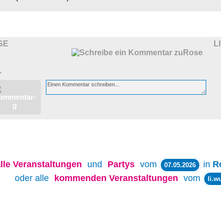
SE
L
>
lle
Veranstaltungen
und
Partys
vom
in
R
07.05.2026
oder alle
kommenden Veranstaltungen
vom
li.