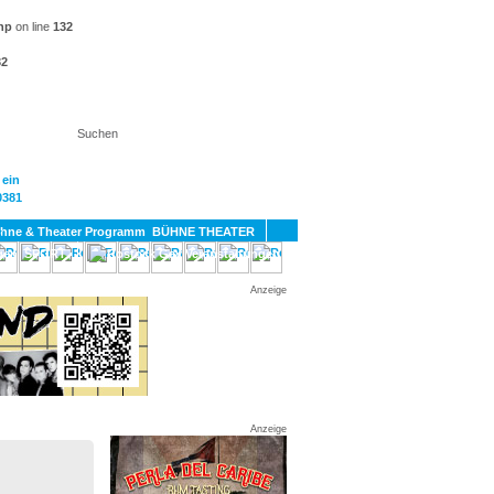
hp
on line
132
32
KT
BÜHNE THEATER
SPORT
GAY
Anzeige
Anzeige