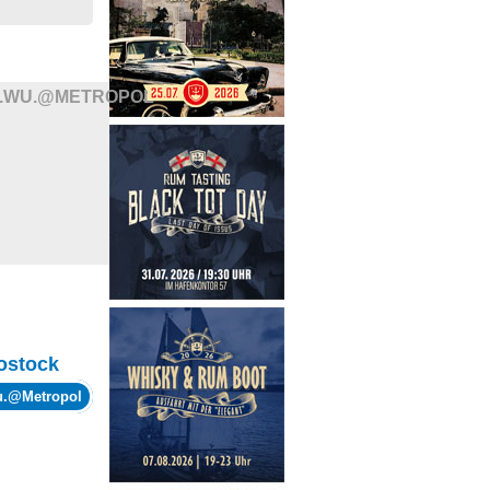
I.WU.@METROPOL
ostock
wu.@Metropol