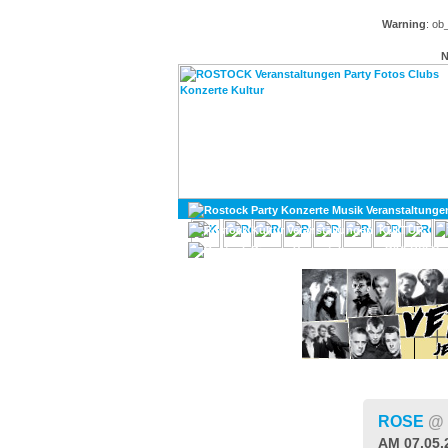
Warning
: ob
N
KULTUR
DIVERSES
ROSE
@
AM 07.05