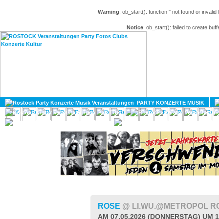
Warning
: ob_start(): function '' not found or invali
Notice
: ob_start(): failed to create buff
HOME
MAGAZIN
PARTY KONZERTE MUSIK
KULTUR
GAY
DIV
ROSE
@ LI.WU.@METROPOL 
AM 07.05.2026 (DONNERSTAG) UM 1