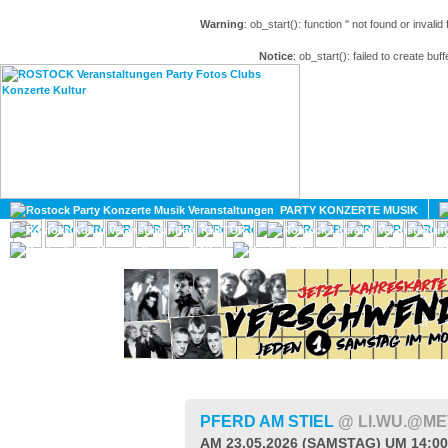
Warning
: ob_start(): function '' not found or invali
Notice
: ob_start(): failed to create buff
HOME
MAGAZIN
PARTY KONZERTE MUSIK
KULTUR
GAY
DIV
PFERD AM STIEL
@ LI.WU.@M
AM 23.05.2026 (SAMSTAG) UM 14:0