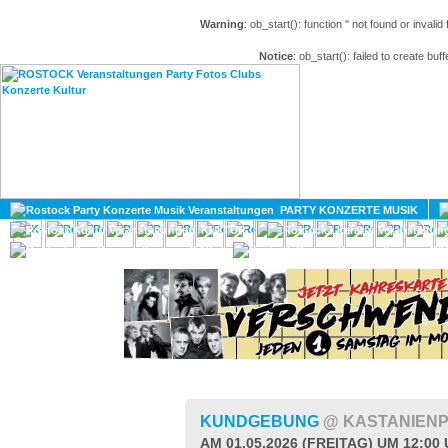
Warning
: ob_start(): function '' not found or invali
Notice
: ob_start(): failed to create buff
HOME
MAGAZIN
PARTY KONZERTE MUSIK
KULTUR
GAY
DIV
KUNDGEBUNG
@ KASTANIEN
AM 01.05.2026 (FREITAG) UM 12:00