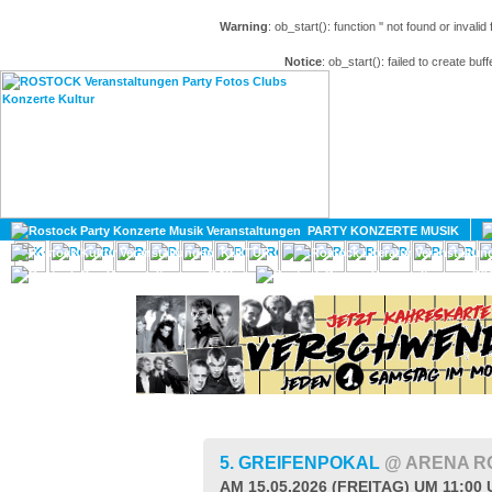
Warning
: ob_start(): function '' not found or invali
Notice
: ob_start(): failed to create buff
HOME
MAGAZIN
PARTY KONZERTE MUSIK
KULTUR
GAY
DIV
5. GREIFENPOKAL
@ ARENA R
AM 15.05.2026 (FREITAG) UM 11:00