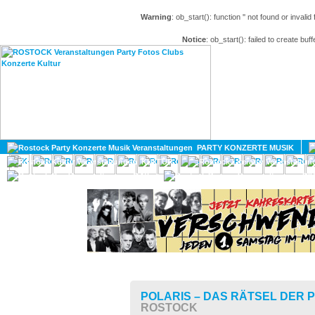
Warning
: ob_start(): function '' not found or invali
Notice
: ob_start(): failed to create buff
HOME
MAGAZIN
PARTY KONZERTE MUSIK
KULTUR
GAY
DIV
POLARIS – DAS RÄTSEL DER
ROSTOCK