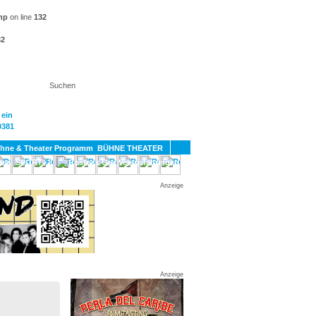
hp
on line
132
32
KT
BÜHNE THEATER
SPORT
GAY
Anzeige
Anzeige