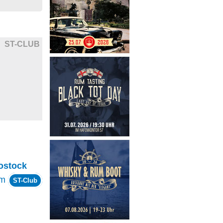
ST-CLUB
ostock
om
ST-Club