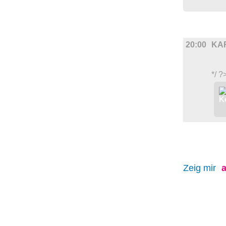
MUSIK
20:00
KA
*/ ?
Zeig mir
a