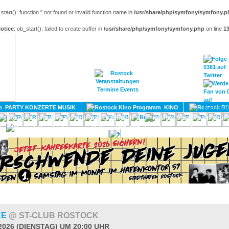
_start(): function '' not found or invalid function name in
/usr/share/php/symfony/symfony.p
otice
: ob_start(): failed to create buffer in
/usr/share/php/symfony/symfony.php
on line
1
HOME
MAGAZIN
TERMINE
ADRESSEN
KONTA
PARTY KONZERTE MUSIK
KINO
LITERATUR
UMLAND
KE
@ ST-CLUB ROSTOCK
2026 (DIENSTAG) UM 20:00 UHR