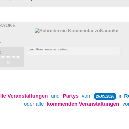
RAOKE
>
lle
Veranstaltungen
und
Partys
vom
in
R
26.05.2026
oder alle
kommenden Veranstaltungen
v