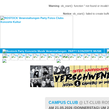
Warning
: ob_start(): function '' not found or invali
Notice
: ob_start(): failed to create buff
HOME
MAGAZIN
PARTY KONZERTE MUSIK
KULTUR
GAY
DIV
CAMPUS CLUB
@ LT-CLUB RO
AM 21.05.2026 (DONNERSTAG) UM 2