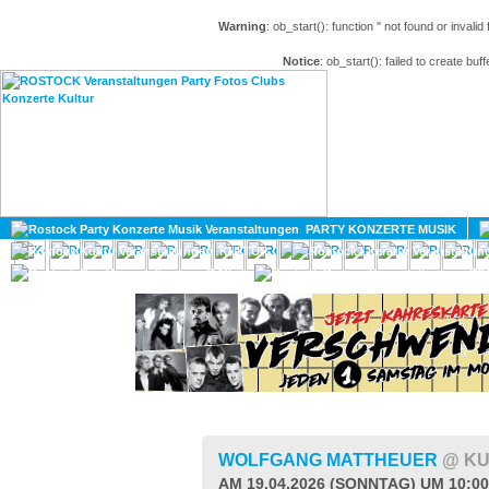
Warning
: ob_start(): function '' not found or invali
Notice
: ob_start(): failed to create buff
HOME
MAGAZIN
PARTY KONZERTE MUSIK
KULTUR
GAY
DIV
WOLFGANG MATTHEUER
@ K
AM 19.04.2026 (SONNTAG) UM 10:0