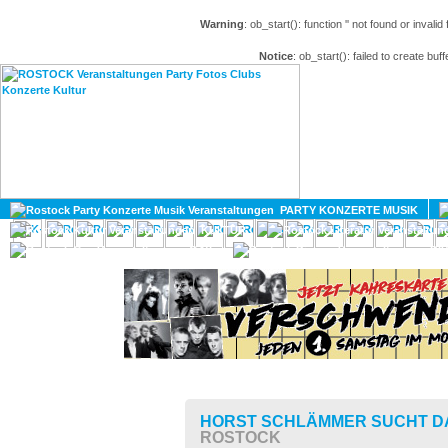
Warning
: ob_start(): function '' not found or invali
Notice
: ob_start(): failed to create buff
HOME
MAGAZIN
PARTY KONZERTE MUSIK
KULTUR
GAY
DIV
HORST SCHLÄMMER SUCHT D
ROSTOCK