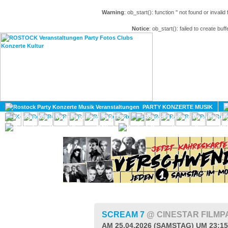
Warning
: ob_start(): function '' not found or invali
Notice
: ob_start(): failed to create buff
HOME
MAGAZIN
PARTY KONZERTE MUSIK
KULTUR
GAY
DIV
SCREAM 7
@ CINESTAR FILM
AM 25.04.2026 (SAMSTAG) UM 23:1