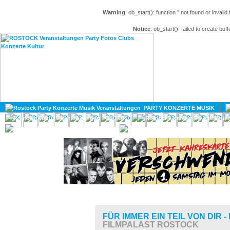
Warning
: ob_start(): function '' not found or invali
Notice
: ob_start(): failed to create buff
HOME
MAGAZIN
PARTY KONZERTE MUSIK
KULTUR
GAY
DIV
FÜR IMMER EIN TEIL VON DIR 
FILMPALAST ROSTOCK