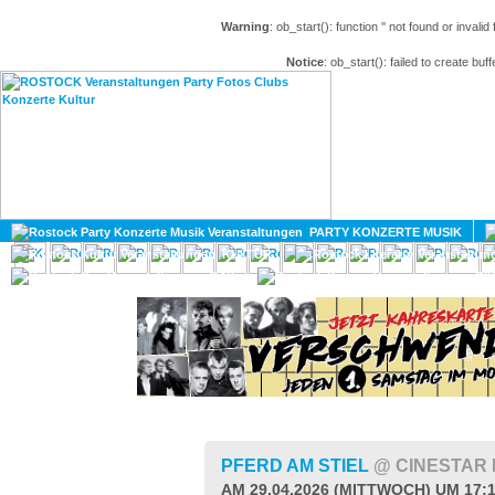
Warning
: ob_start(): function '' not found or invali
Notice
: ob_start(): failed to create buff
HOME
MAGAZIN
PARTY KONZERTE MUSIK
KULTUR
GAY
DIV
PFERD AM STIEL
@ CINESTAR
AM 29.04.2026 (MITTWOCH) UM 17: