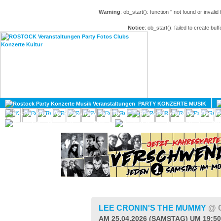
Warning
: ob_start(): function '' not found or invali
Notice
: ob_start(): failed to create buff
HOME
MAGAZIN
PARTY KONZERTE MUSIK
KULTUR
GAY
DIV
LEE CRONIN'S THE MUMMY
@ 
AM 25.04.2026 (SAMSTAG) UM 19:5