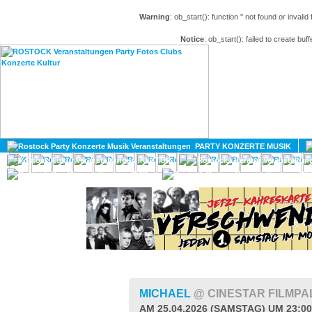
Warning
: ob_start(): function '' not found or invali
Notice
: ob_start(): failed to create buff
HOME
MAGAZIN
PARTY KONZERTE MUSIK
KULTUR
GAY
DIV
MICHAEL
@ CINESTAR FILMP
AM 25.04.2026 (SAMSTAG) UM 23:0