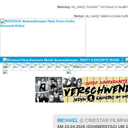
Warning
: ob_start(): function '' not found or invali
Notice
: ob_start(): failed to create buff
HOME
MAGAZIN
PARTY KONZERTE MUSIK
KULTUR
GAY
DIV
MICHAEL
@ CINESTAR FILMP
AM 23.04.2026 (DONNERSTAG) UM 2